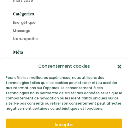
mars 2025
Catégories
Energétique
Massage
Naturopathie
Méta
Connexion
Consentement cookies
Flux des publications
Flux des commentaires
Pour offrir les meilleures expériences, nous utilisons des
technologies telles que les cookies pour stocker et/ou accéder
Site de WordPress-FR
aux informations sur l'appareil. Le consentement à ces
technologies nous permettra de traiter des données telles que le
comportement de navigation ou les identifiants uniques sur ce
site. Ne pas consentir ou retirer son consentement peut affecter
négativement certaines caractéristiques et fonctions.
Mentions Légales
Conditions Générales de Vente
Accepter
Politique de confidentialité
© 2026,