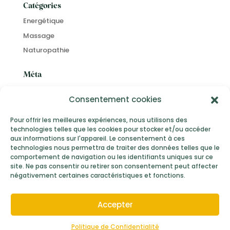
Catégories
Energétique
Massage
Naturopathie
Méta
Connexion
Consentement cookies
Flux des publications
Flux des commentaires
Pour offrir les meilleures expériences, nous utilisons des
technologies telles que les cookies pour stocker et/ou accéder
Site de WordPress-FR
aux informations sur l'appareil. Le consentement à ces
technologies nous permettra de traiter des données telles que le
comportement de navigation ou les identifiants uniques sur ce
site. Ne pas consentir ou retirer son consentement peut affecter
négativement certaines caractéristiques et fonctions.
Mentions Légales
Conditions Générales de Vente
Accepter
Politique de confidentialité
© 2026,
lesmainsdemorgane
Politique de Confidentialité