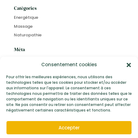
Catégories
Energétique
Massage
Naturopathie
Méta
Connexion
Consentement cookies
Flux des publications
Flux des commentaires
Pour offrir les meilleures expériences, nous utilisons des
technologies telles que les cookies pour stocker et/ou accéder
Site de WordPress-FR
aux informations sur l'appareil. Le consentement à ces
technologies nous permettra de traiter des données telles que le
comportement de navigation ou les identifiants uniques sur ce
site. Ne pas consentir ou retirer son consentement peut affecter
négativement certaines caractéristiques et fonctions.
Mentions Légales
Conditions Générales de Vente
Accepter
Politique de confidentialité
© 2026,
lesmainsdemorgane